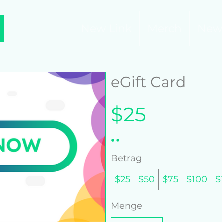
New Link
Merch
New
eGift Card
$25
Betrag
$25
$50
$75
$100
$
Menge