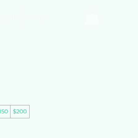
 Link
Menu
150
$200