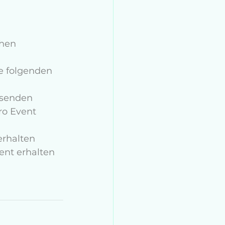
hen 
e folgenden 
 senden
ro Event 
erhalten
vent erhalten