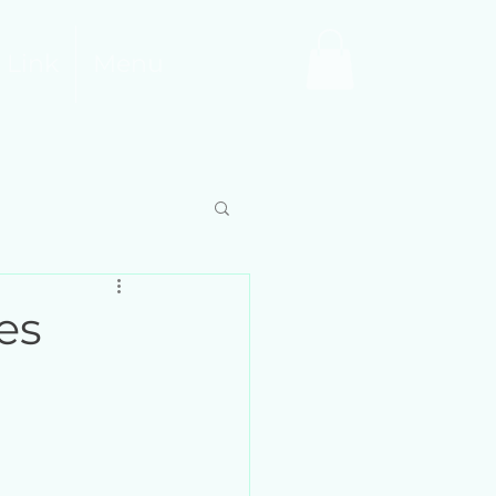
 Link
Menu
es