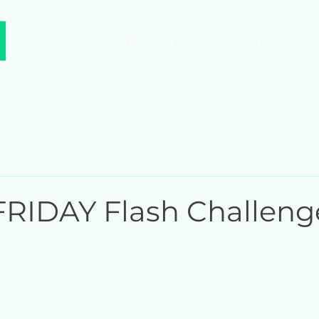
New Link
Merch
New
RIDAY Flash Challeng