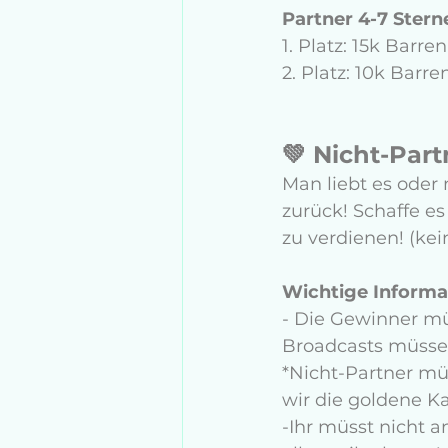
Partner 4-7 Sterne
1. Platz: 15k Barr
2. Platz: 10k Barr
💚 Nicht-Part
Man liebt es oder 
zurück! Schaffe es
zu verdienen! (kein
Wichtige Informa
- Die Gewinner mü
Broadcasts müsse
*Nicht-Partner mü
wir die goldene K
-Ihr müsst nicht a