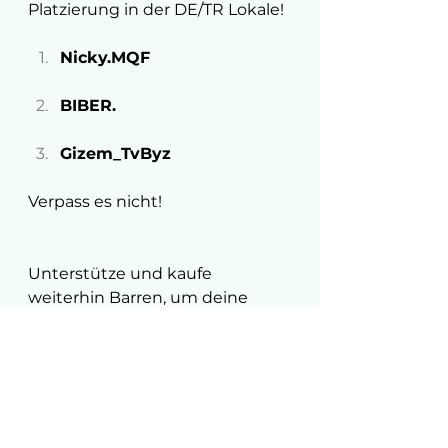
Platzierung in der DE/TR Lokale!
Nicky.MQF
BIBER.
Gizem_TvByz
Verpass es nicht!
Unterstütze und kaufe 
weiterhin Barren, um deine 
Gewinnchancen zu erhöhen. 
Denke daran, dass jede Woche 
nur einer das 
Majestätsabzeichen erhalten 
kann. 