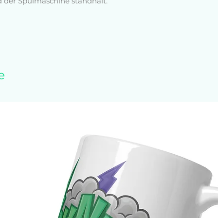
d der Spülmaschine standhält.
,8 cm) Höhe, 3,35″ (8,5 cm) Durchmesser
wellengeeignet
e