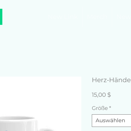
New Link
Merch
New
Herz-Hände-
Preis
15,00 $
Größe
*
Auswählen