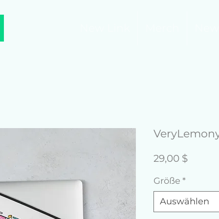
New Link
Merch
New
VeryLemony
Preis
29,00 $
Größe
*
Auswählen