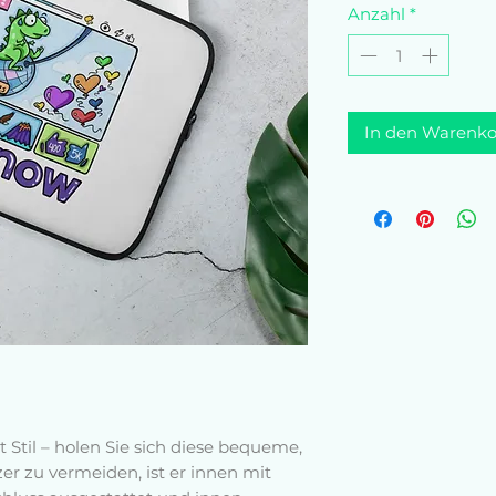
Anzahl
*
In den Warenko
 Stil – holen Sie sich diese bequeme, 
er zu vermeiden, ist er innen mit 