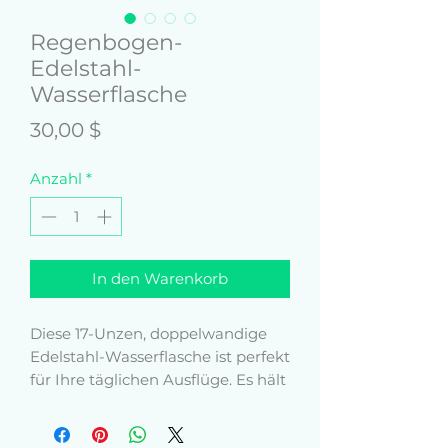
Regenbogen-
Edelstahl-
Wasserflasche
Preis
30,00 $
Anzahl
*
In den Warenkorb
Diese 17-Unzen, doppelwandige 
Edelstahl-Wasserflasche ist perfekt 
für Ihre täglichen Ausflüge. Es hält 
Ihr Getränk Ihrer Wahl 
stundenlang heiß oder kalt. Es 