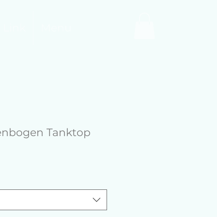
 Link
Menu
enbogen Tanktop