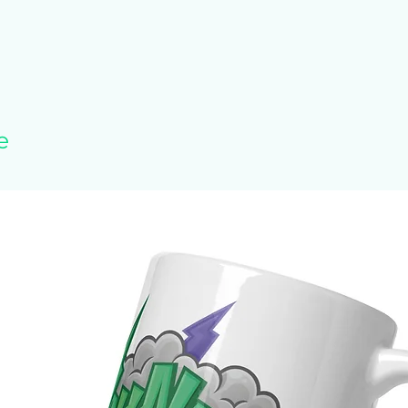
ggesponnene Baumwolle
Kunstseide
e