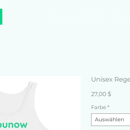
New Link
Merch
New
Unisex Reg
Preis
27,00 $
Farbe
*
Auswählen