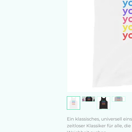
Ein klassisches, universell ei
zeitloser Klassiker für alle, d