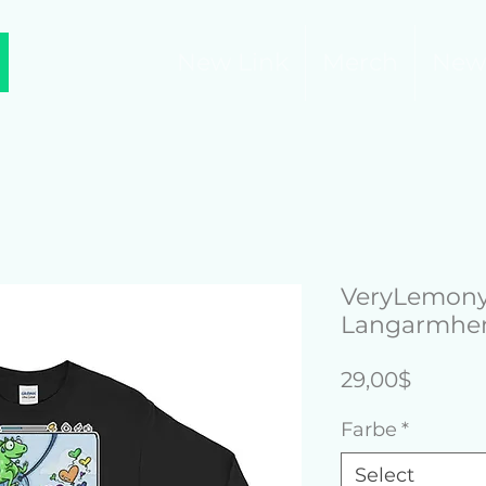
New Link
Merch
New
VeryLemon
Langarmh
Price
29,00$
Farbe
*
Select