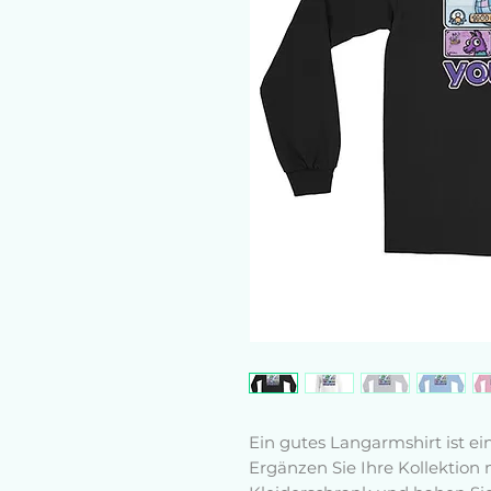
Ein gutes Langarmshirt ist e
Ergänzen Sie Ihre Kollektion