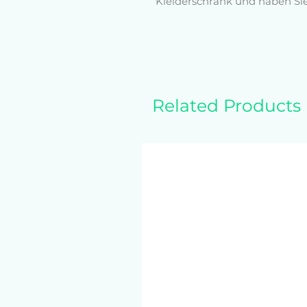
Kleiderschrank und haben Sie 
lässigen Look oder ein entspa
 • 100% Baumwolle
 • Sport Grey besteht aus 90 
 • Klassische Passform mit 
 • Vorgeschrumpfter Jersey-St
Related Products
 • Nahtloser Doppelnadelkrag
 • Doppelnadel-Bodensaum
 • Verklebter Nacken und Sch
 • Viertelgedreht, um Knicke 