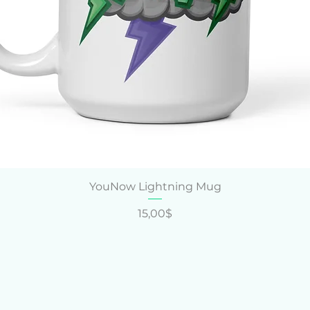
Quick View
YouNow Lightning Mug
Price
15,00$