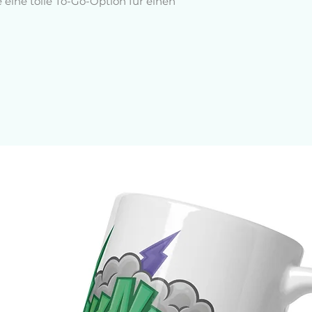
eine tolle To-Go-Option für einen 
nntes Business-Outfit.
% Baumwolle, 10 % Polyester
langen Ärmeln und Rippbündchen
rick
en (2,2 cm)
ultern
in der Mitte zu vermeiden