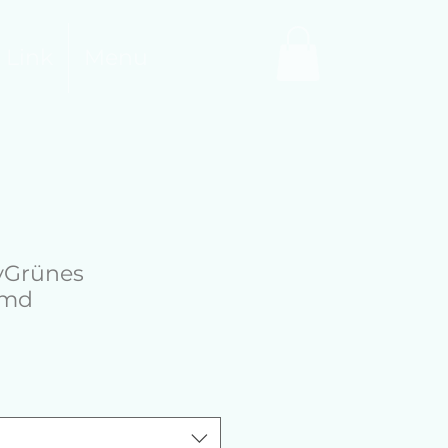
 Link
Menu
yGrünes
emd