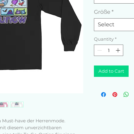
Größe
*
Select
Quantity
*
Add to Cart
in Must-have der Herrenmode. 
 mit diesem unverzichtbaren 